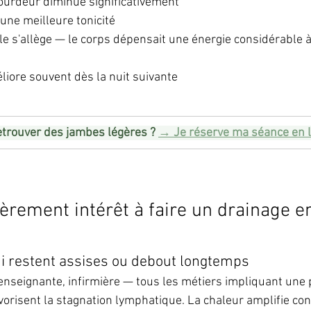
 lourdeur diminue significativement
 une meilleure tonicité
rale s'allège — le corps dépensait une énergie considérable à
éliore souvent dès la nuit suivante
etrouver des jambes légères ? 
→ Je réserve ma séance en l
ièrement intérêt à faire un drainage e
i restent assises ou debout longtemps
, enseignante, infirmière — tous les métiers impliquant une
vorisent la stagnation lymphatique. La chaleur amplifie co