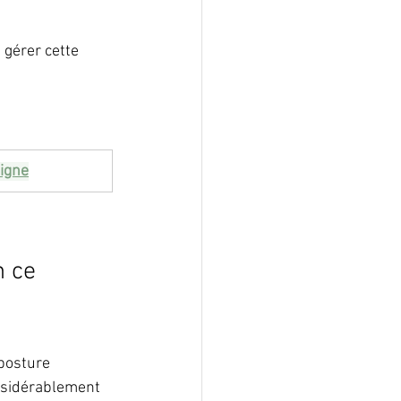
 gérer cette 
igne
n ce 
 posture 
nsidérablement 