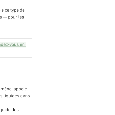
ois ce type de 
s — pour les 
dez-vous en 
nomène, appelé 
es liquides dans 
quide des 