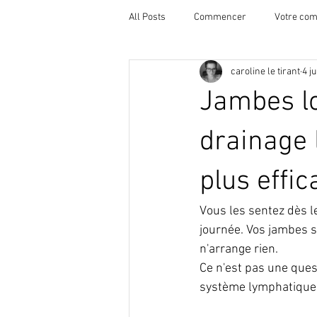
All Posts
Commencer
Votre co
caroline le tirant
4 ju
Jambes lo
drainage 
plus effic
Vous les sentez dès le
journée. Vos jambes se
n'arrange rien.
Ce n'est pas une quest
système lymphatique 