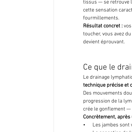
tissus — se retrouve l
cette sensation carac
fourmillements.
Résultat concret :
 vos
toucher, vous avez du
devient éprouvant.
Ce que le dra
Le drainage lymphati
technique précise et c
Des mouvements doux, 
progression de la lymp
crée le gonflement — 
Concrètement, après 
•      Les jambes son