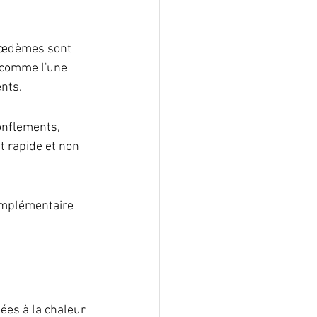
s œdèmes sont 
 comme l'une 
nts.
onflements, 
 rapide et non 
omplémentaire 
ées à la chaleur 