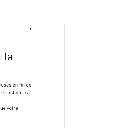
 la
euses en fin de 
s'installe, ça 
que votre 