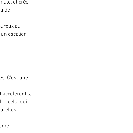
mule, et crée 
ou de 
oureux au 
 un escalier 
s. C'est une 
 accélèrent la 
 — celui qui 
urelles.
même