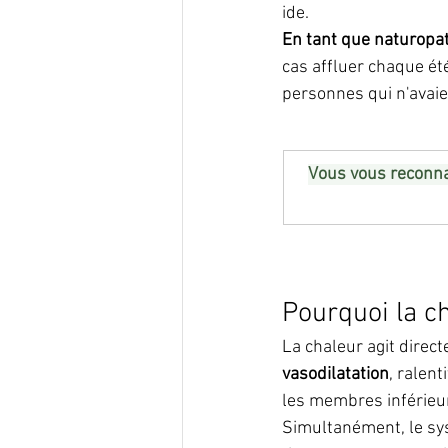
ide.
En tant que naturopa
cas affluer chaque ét
personnes qui n'avaien
Vous vous reconna
Pourquoi la c
La chaleur agit direc
vasodilatation
, ralent
les membres inférieu
Simultanément, le sys