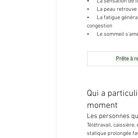
•      La sensation de
•      La peau retrouve
•      La fatigue géné
congestion
•      Le sommeil s'am
Prête à r
Qui a particul
moment
Les personnes qu
Télétravail, caissière
statique prolongée fa