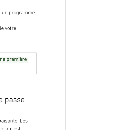
e, un programme 
e votre 
ne première 
e passe 
aisante. Les 
e qui est 