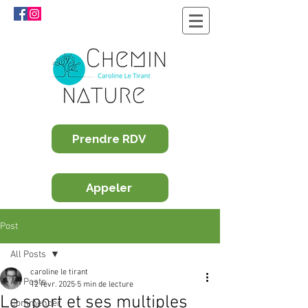
Prendre RDV
Appeler
Post
All Posts
caroline le tirant
All Posts
12 févr. 2025
5 min de lecture
Le sport et ses multiples
Commencer